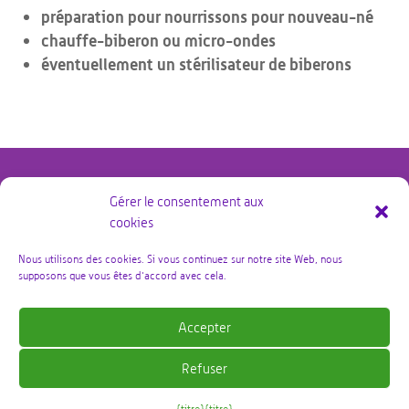
préparation pour nourrissons pour nouveau-né
chauffe-biberon ou micro-ondes
éventuellement un stérilisateur de biberons
Gérer le consentement aux
cookies
@copyright Bby Zorg Kraamzorg 2026 – alle rechten
voorbehouden
Nous utilisons des cookies. Si vous continuez sur notre site Web, nous
supposons que vous êtes d'accord avec cela.
Politique de confidentialité
Accepter
Termes et conditions
Refuser