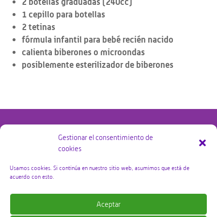
2 botellas graduadas (240cc)
1 cepillo para botellas
2 tetinas
fórmula infantil para bebé recién nacido
calienta biberones o microondas
posiblemente esterilizador de biberones
Gestionar el consentimiento de
cookies
@copyright Bby Zorg Kraamzorg 2026 – alle rechten
voorbehouden
Usamos cookies. Si continúa en nuestro sitio web, asumimos que está de
acuerdo con esto.
Política de privacidad
Aceptar
Términos y condiciones