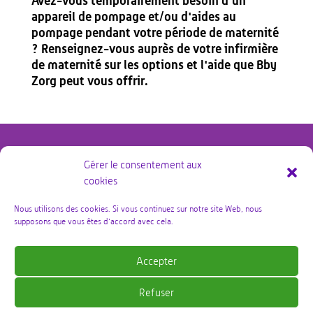
Avez-vous temporairement besoin d'un
appareil de pompage et/ou d'aides au
pompage pendant votre période de maternité
? Renseignez-vous auprès de votre infirmière
de maternité sur les options et l'aide que Bby
Zorg peut vous offrir.
Gérer le consentement aux
cookies
@copyright Bby Zorg Kraamzorg 2026 – alle rechten
voorbehouden
Nous utilisons des cookies. Si vous continuez sur notre site Web, nous
supposons que vous êtes d'accord avec cela.
Politique de confidentialité
Accepter
Termes et conditions
Refuser