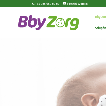
+31 085 050 80 80
info@bbyzorg.nl
Bby Zo
Stillpfl