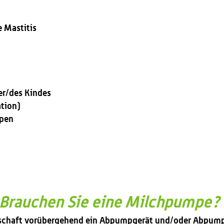
 Mastitis
s
er/des Kindes
ation)
mpen
Brauchen Sie eine Milchpumpe
schaft vorübergehend ein Abpumpgerät und/oder Abpumph