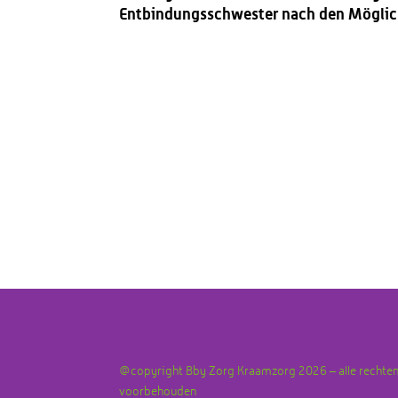
Entbindungsschwester nach den Möglichk
@copyright Bby Zorg Kraamzorg 2026 – alle rechte
voorbehouden