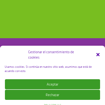
Gestionar el consentimiento de
cookies
@copyright Bby Zorg Kraamzorg 2026 – alle rechten
voorbehouden
Usamos cookies. Si continúa en nuestro sitio web, asumimos que está de
acuerdo con esto.
Política de privacidad
Aceptar
Términos y condiciones
Rechazar