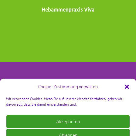
Hebammenpraxis Viva
Cookie-Zustimmung verwalten
@copyright Bby Zorg Kraamzorg 2026 – alle rechten
voorbehouden
Wir verwenden Cookies. Wenn Sie auf unserer Website fortfahren, gehen wir
davon aus, dass Sie damit einverstanden sind.
Datenschutzrichtlinie
Akzeptieren
Geschäftsbedingungen
Ablehnen