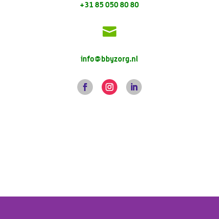
+31 85 050 80 80

info@bbyzorg.nl