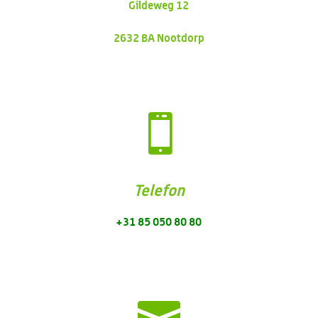
Gildeweg 12
2632 BA Nootdorp

Telefon
+31 85 050 80 80
