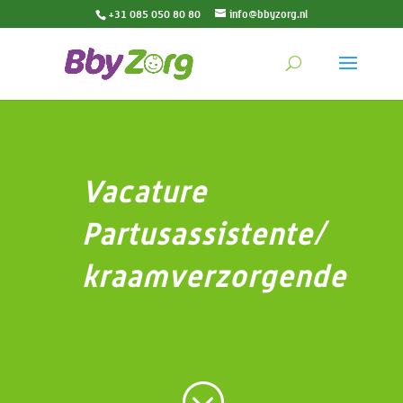
+31 085 050 80 80
info@bbyzorg.nl
Vacature
Partusassistente/
kraamverzorgende
Region Den Haag oder
Gooi & Vechtstreek
;