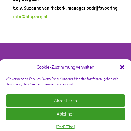
t.a.v. Suzanne van Niekerk, manager bedrijfsvoering
info@bbyzorg.nl
Cookie-Zustimmung verwalten
@copyright Bby Zorg Kraamzorg 2026 – alle rechten
voorbehouden
Wir verwenden Cookies. Wenn Sie auf unserer Website fortfahren, gehen wir
davon aus, dass Sie damit einverstanden sind.
Datenschutzrichtlinie
Akzeptieren
Geschäftsbedingungen
Ablehnen
{Titel}
{Titel}