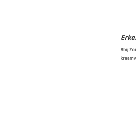
Erke
Bby Zor
kraamv