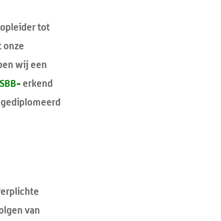
opleider tot
t onze
ben wij een
SBB-
erkend
t gediplomeerd
erplichte
volgen van