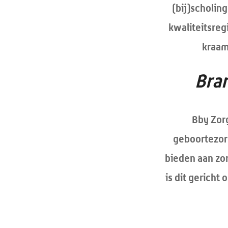
(bij)scholin
kwaliteitsreg
kraam
Bra
Bby Zorg
geboortezorg
bieden aan zor
is dit gerich