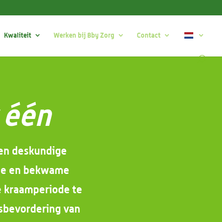
Kwaliteit
Werken bij Bby Zorg
Contact
 één
e en deskundige
ige en bekwame
ne kraamperiode te
dsbevordering van