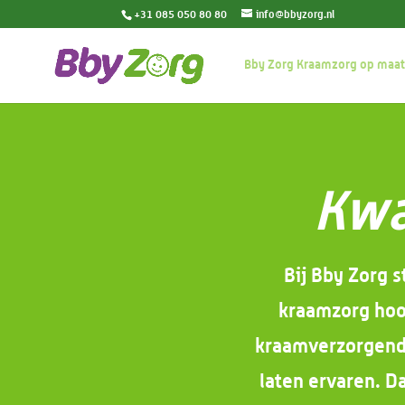
+31 085 050 80 80
info@bbyzorg.nl
Bby Zorg Kraamzorg op maat
Kwa
Bij Bby Zorg s
kraamzorg hoo
kraamverzorgenden
laten ervaren. D