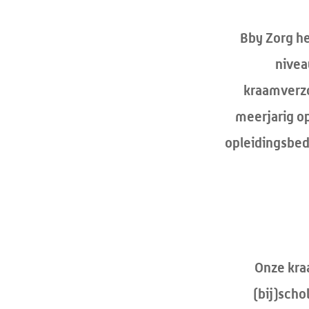
Bby Zorg he
nivea
kraamverzo
meerjarig op
opleidingsbed
Onze kra
(bij)scho