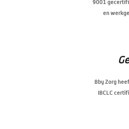
9001 gecertifi
en werkgev
Ge
Bby Zorg heeft
IBCLC certif