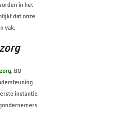
worden in het
 blijkt dat onze
n vak.
zorg
zorg
. BO
ondersteuning
erste instantie
orgondernemers