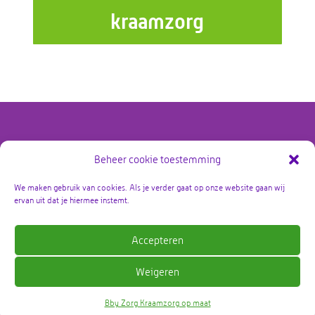
kraamzorg
Beheer cookie toestemming
@copyright Bby Zorg Kraamzorg 2026 – alle rechten
voorbehouden
We maken gebruik van cookies. Als je verder gaat op onze website gaan wij
ervan uit dat je hiermee instemt.
Privacy policy
Accepteren
Algemene voorwaarden
Weigeren
Bby Zorg Kraamzorg op maat